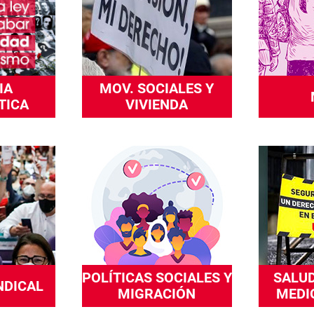
IA
MOV. SOCIALES Y
TICA
VIVIENDA
POLÍTICAS SOCIALES Y
SALUD
NDICAL
MIGRACIÓN
MEDI