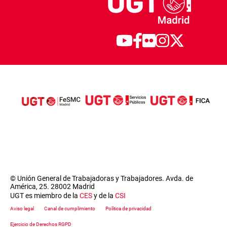
© Unión General de Trabajadoras y Trabajadores. Avda. de
América, 25. 28002 Madrid
UGT es miembro de la
CES
y de la
CSI
Footer menu
Aviso legal
Canal de cumplimiento
Política de privacidad
Ejercicio de Derechos RGPD