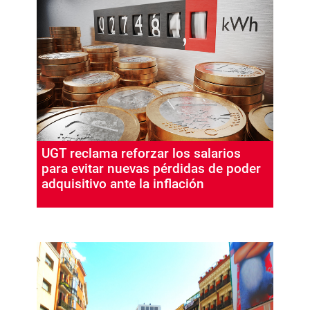
UGT reclama reforzar los salarios
para evitar nuevas pérdidas de poder
adquisitivo ante la inflación