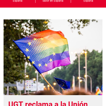
España
labor en España
España
UGT reclama a la Unión