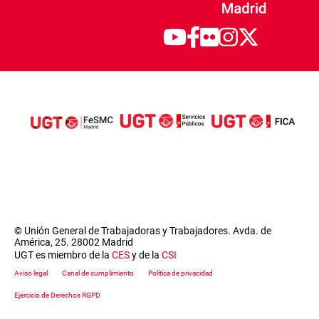
© Unión General de Trabajadoras y Trabajadores. Avda. de
América, 25. 28002 Madrid
UGT es miembro de la
CES
y de la
CSI
Footer menu
Aviso legal
Canal de cumplimiento
Política de privacidad
Ejercicio de Derechos RGPD