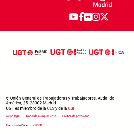
© Unión General de Trabajadoras y Trabajadores. Avda. de
América, 25. 28002 Madrid
UGT es miembro de la
CES
y de la
CSI
Footer menu
Aviso legal
Canal de cumplimiento
Política de privacidad
Ejercicio de Derechos RGPD