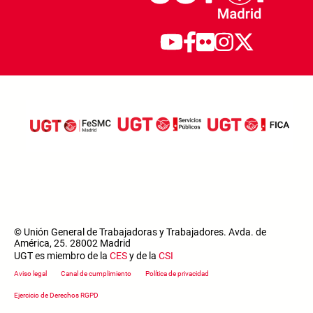
© Unión General de Trabajadoras y Trabajadores. Avda. de
América, 25. 28002 Madrid
UGT es miembro de la
CES
y de la
CSI
Footer menu
Aviso legal
Canal de cumplimiento
Política de privacidad
Ejercicio de Derechos RGPD