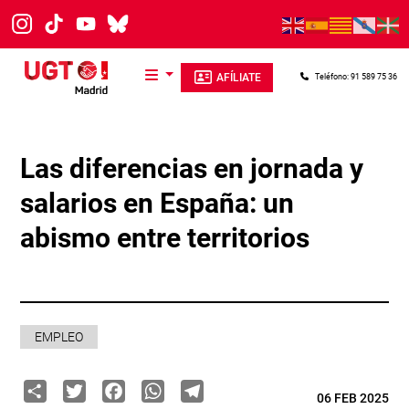
Pasar al contenido principal
AFÍLIATE
Teléfono: 91 589 75 36
Las diferencias en jornada y
salarios en España: un
abismo entre territorios
EMPLEO
Share
Twitter
Facebook
WhatsApp
Telegram
06 FEB 2025