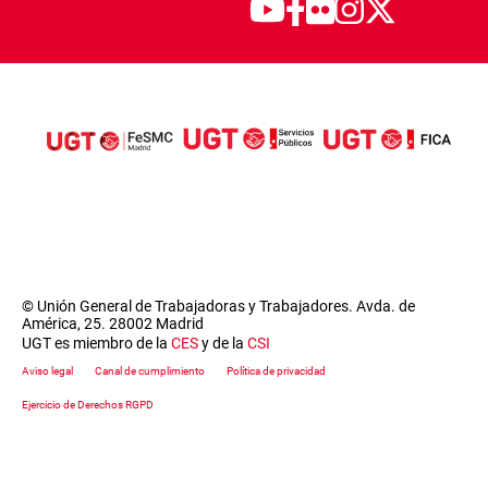
© Unión General de Trabajadoras y Trabajadores. Avda. de
América, 25. 28002 Madrid
UGT es miembro de la
CES
y de la
CSI
Footer menu
Aviso legal
Canal de cumplimiento
Política de privacidad
Ejercicio de Derechos RGPD